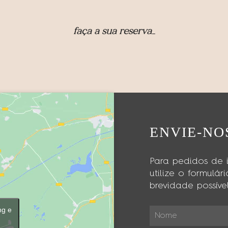
faça a sua reserva_
ENVIE-N
Para pedidos de i
utilize o formul
brevidade possível
ng e