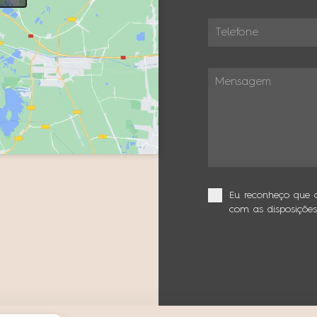
Eu reconheço que 
com as disposiçõe